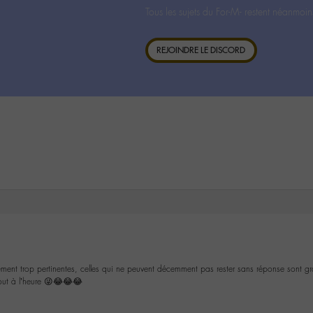
Tous les sujets du For-M- restent néanmoin
REJOINDRE LE DISCORD
ment trop pertinentes, celles qui ne peuvent décemment pas rester sans réponse sont 
tout à l’heure 😜😂😂😂