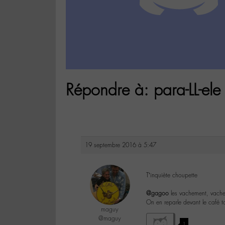
Répondre à: para-LL-ele
19 septembre 2016 à 5:47
T’inquiète choupette
@gagoo
les vachement, vache
On en reparle devant le café 
maguy
@maguy