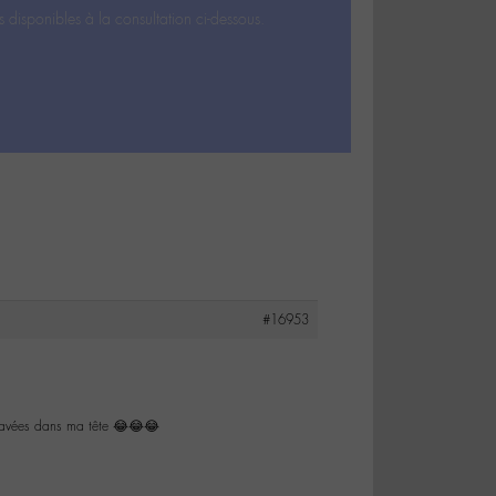
s disponibles à la consultation ci-dessous.
#16953
gravées dans ma tête 😂😂😂