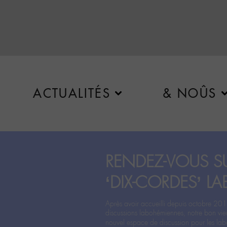
ACTUALITÉS
& NOÛS
RENDEZ-VOUS SU
‘DIX-CORDES’ LA
Après avoir accueilli depuis octobre 201
discussions labohémiennes, notre bon vie
nouvel espace de discussion pour les labo