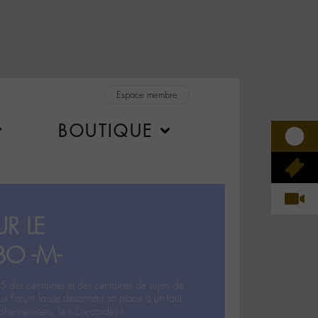
Espace membre
BOUTIQUE
R LE
BO -M-
5 des centaines et des centaines de sujets de
ux Forum laisse désormais sa place à un tout
hémien‧ne‧s: le « Dix-cordes ».