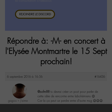
la consultation ci-dessous.
REJOINDRE LE DISCORD
Répondre à: -M- en concert à
l'Elysée Montmartre le 15 Sept
prochain!
6 septembre 2016 à 16:56
#16436
@sofm88
tu devrai créer un post pour parler de
cette idée de rencontre entre labohémiens 😉
gagoo « j’aime
Car la ça peut se perdre entre d’autre msg 😉😉😉
donc je suis »
@gagoo
0