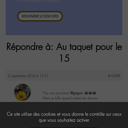
la consultation ci-dessous.
REJOINDRE LE DISCORD
Répondre à: Au taquet pour le
15
2 septembre 2016 à 13:31
#16308
T’es une pourriture
@gagoo
😂😂😂
Mais je kiffe quand même tes dessins
maguy
@maguy
2
Ce site utilise des cookies et vous donne le contrôle sur ceux
Labohémien
3168 messages
que vous souhaitez activer