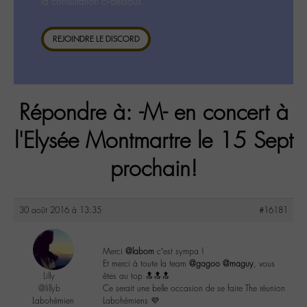
la consultation ci-dessous.
REJOINDRE LE DISCORD
Répondre à: -M- en concert à
l'Elysée Montmartre le 15 Sept
prochain!
30 août 2016 à 13:35
#16181
Merci
@labom
c’est sympa !
Et merci à toute la team
@gagoo
@maguy
, vous
Lilly
êtes au top 🔝🔝🔝
@lillyb
Ce serait une belle occasion de se faire The réunion
Labohémien
Labohémiens 💜