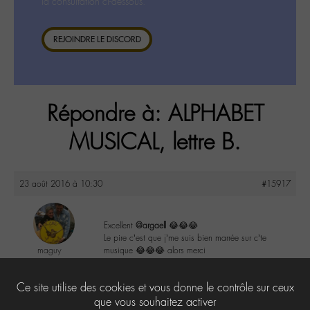
la consultation ci-dessous.
REJOINDRE LE DISCORD
Répondre à: ALPHABET
MUSICAL, lettre B.
23 août 2016 à 10:30
#15917
Excellent
@argaell
😂😂😂
Le pire c’est que j’me suis bien marrée sur c’te
maguy
musique 😂😂😂 alors merci
@maguy
Labohémien
2
Ce site utilise des cookies et vous donne le contrôle sur ceux
3168 messages
que vous souhaitez activer