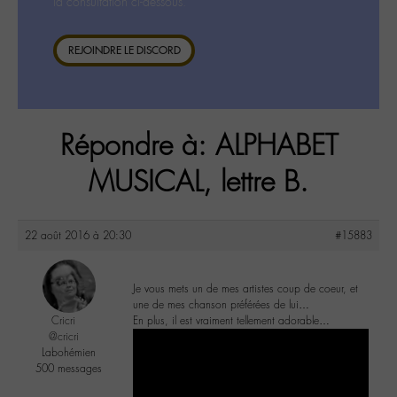
la consultation ci-dessous.
REJOINDRE LE DISCORD
Répondre à: ALPHABET
MUSICAL, lettre B.
22 août 2016 à 20:30
#15883
Je vous mets un de mes artistes coup de coeur, et
une de mes chanson préférées de lui…
Cricri
En plus, il est vraiment tellement adorable…
@cricri
Labohémien
500 messages