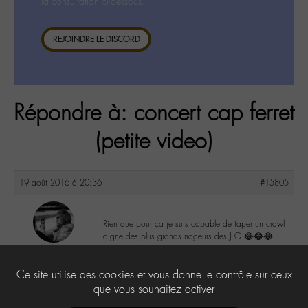
la consultation ci-dessous.
REJOINDRE LE DISCORD
Répondre à: concert cap ferret
(petite video)
19 août 2016 à 20:36
#15805
Rien que pour ça je suis capable de taper un crawl
digne des plus grands nageurs des J.O 😂😂😂
lu6le
@lu6le
1
Ce site utilise des cookies et vous donne le contrôle sur ceux
Labohémien
324 messages
que vous souhaitez activer