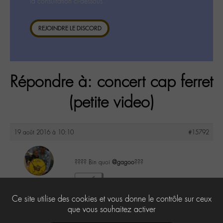
la consultation ci-dessous.
REJOINDRE LE DISCORD
Répondre à: concert cap ferret
(petite video)
19 août 2016 à 10:10
#15792
???? Bin quoi
@gagoo
???
maguy
1
@maguy
Ce site utilise des cookies et vous donne le contrôle sur ceux
Labohémien
3168 messages
que vous souhaitez activer