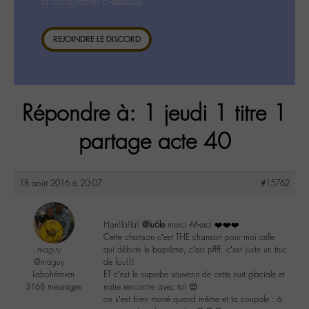
la consultation ci-dessous.
REJOINDRE LE DISCORD
Répondre à: 1 jeudi 1 titre 1
partage acte 40
18 août 2016 à 20:07
#15762
Han!la!la!
@lu6le
merci -M-erci ❤️❤️❤️
Cette chanson c’est THE chanson pour moi celle
maguy
qui débute le baptême, c’est pffff, c’est juste un truc
@maguy
de fou!!!
Labohémien
ET c’est le superbe souvenir de cette nuit glaciale et
3168 messages
notre rencontre avec toi 😍
on s’est bien marré quand même et ta coupole : à