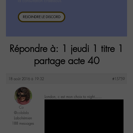
la consultation ci-dessous.
REJOINDRE LE DISCORD
Répondre à: 1 jeudi 1 titre 1
partage acte 40
18 août 2016 à 19:32
#15759
London, c est mon choix to night……
Co
@colalala
Labohémien
188 messages