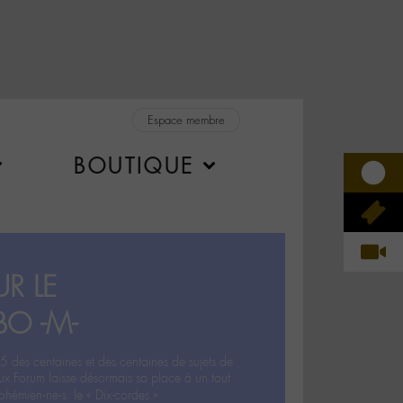
Espace membre
BOUTIQUE
R LE
BO -M-
5 des centaines et des centaines de sujets de
ux Forum laisse désormais sa place à un tout
hémien‧ne‧s: le « Dix-cordes ».