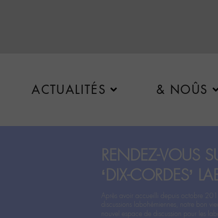
ACTUALITÉS
& NOÛS
RENDEZ-VOUS SU
‘DIX-CORDES’ LA
Après avoir accueilli depuis octobre 201
discussions labohémiennes, notre bon vie
nouvel espace de discussion pour les labo