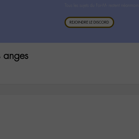
Tous les sujets du For-M- restent néanmoin
REJOINDRE LE DISCORD
s anges