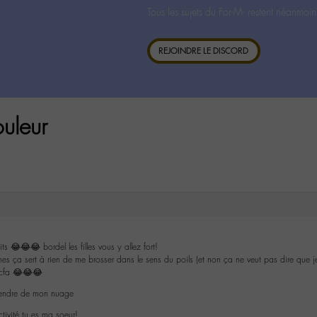
Tous les sujets du For-M- restent néanmoin
REJOINDRE LE DISCORD
uleur
s 😂😂😂 bordel les filles vous y allez fort!
unes ça sert à rien de me brosser dans le sens du poils (et non ça ne veut pas dire que 
c cfa 😂😂😂
scendre de mon nuage
tivité tu es ma soeur!