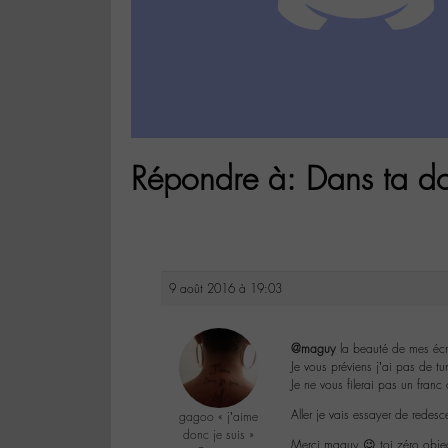
Répondre à: Dans ta do
9 août 2016 à 19:03
@maguy
la beauté de mes écrit
Je vous préviens j’ai pas de t
Je ne vous filerai pas un fran
Aller je vais essayer de rede
gagoo « j’aime
donc je suis »
Merci maguy 😉 toi zéro objec