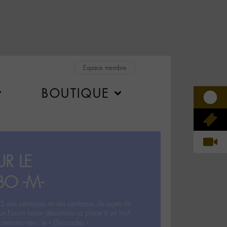
Espace membre
BOUTIQUE
R LE
BO -M-
5 des centaines et des centaines de sujets de
ux Forum laisse désormais sa place à un tout
hémien‧ne‧s: le « Dix-cordes ».