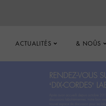
ACTUALITÉS
& NOÛS
RENDEZ-VOUS SU
‘DIX-CORDES’ LA
Après avoir accueilli depuis octobre 201
discussions labohémiennes, notre bon vie
nouvel espace de discussion pour les labo