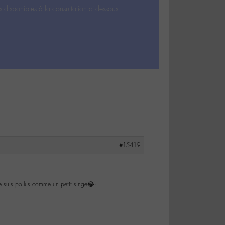
s disponibles à la consultation ci-dessous.
#15419
je suis poilus comme un petit singe😂)