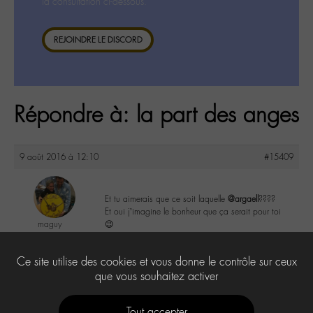
la consultation ci-dessous.
REJOINDRE LE DISCORD
Répondre à: la part des anges
9 août 2016 à 12:10
#15409
Et tu aimerais que ce soit laquelle
@argaell
????
Et oui j’imagine le bonheur que ça serait pour toi
maguy
😉
@maguy
Labohémien
0
Ce site utilise des cookies et vous donne le contrôle sur ceux
3168 messages
que vous souhaitez activer
Tout accepter