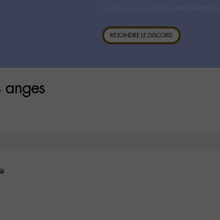
Tous les sujets du For-M- restent néanmoin
REJOINDRE LE DISCORD
s anges
 😁