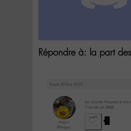
Répondre à: la part de
9 août 2016 à 10:53
Les concerts t’inspirent je vois
C’est très joli 👌🏼👍🏼
2
maguy
@maguy