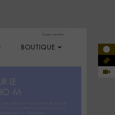
Espace membre
BOUTIQUE
R LE
BO -M-
5 des centaines et des centaines de sujets de
ux Forum laisse désormais sa place à un tout
hémien‧ne‧s: le « Dix-cordes ».