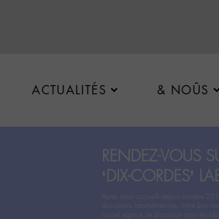
ACTUALITÉS
& NOÛS
RENDEZ-VOUS SU
‘DIX-CORDES’ LA
Après avoir accueilli depuis octobre 201
discussions labohémiennes, notre bon vie
nouvel espace de discussion pour les labo