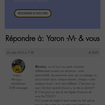
la consultation ci-dessous.
REJOINDRE LE DISCORD
Répondre à: Yaron -M- & vous
26 juillet 2016 à 7:58
#15029
@m-arion
, on vit tous ces petits moments
différemment suivant nos émotions, notre
maguy
personnalité, les personnes avec qui on partage ce
@maguy
doux instant donc chaque ressenti, chaque « petit
Labohémien
quelque chose » écrit sera différent. C’est pour ça
3168 messages
que c’est bon quand chacun y va de sa plume!!!
Et C’est pour ça que je me régale d’avance de
vous lire TOUS!!!
Il n’y a pas de regret à avoir quant au fait que je
ne sois des votres (on se retrouvera bientôt en