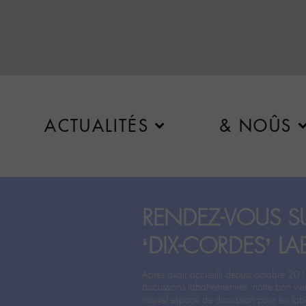
ACTUALITÉS
& NOÛS
RENDEZ-VOUS SU
‘DIX-CORDES’ LA
Après avoir accueilli depuis octobre 201
discussions labohémiennes, notre bon vie
nouvel espace de discussion pour les labo