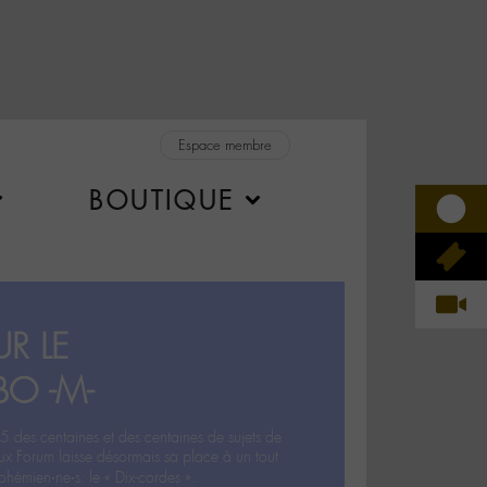
Espace membre
BOUTIQUE
R LE
BO -M-
5 des centaines et des centaines de sujets de
ux Forum laisse désormais sa place à un tout
hémien‧ne‧s: le « Dix-cordes ».