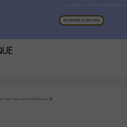
Tous les sujets du For-M- restent néanmoin
REJOINDRE LE DISCORD
QUE
er avec nous surtout n’hésite pas 😉