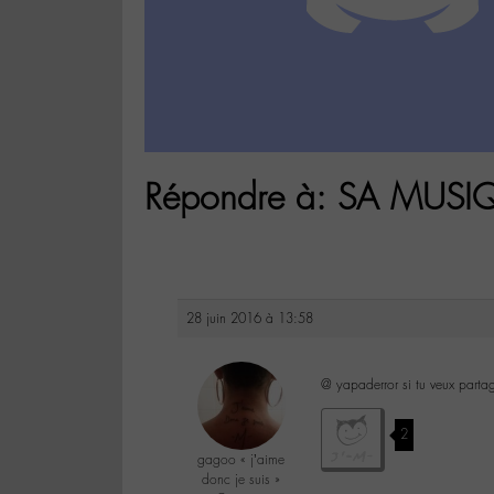
Répondre à: SA MUSI
28 juin 2016 à 13:58
@ yapaderror si tu veux partag
2
gagoo « j’aime
donc je suis »