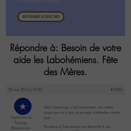
la consultation ci-dessous.
REJOINDRE LE DISCORD
Répondre à: Besoin de votre
aide les Labohémiens. Fête
des Mères.
29 mai 2016 à 20:45
#13085
Merci beaucoup, c’est exactement, voir même
mieux que ce à quoi je pouvais m’attendre comme
L’éphémère de
post.
Passage
Pouvez-vous faire passer ma demande à vos
@depassage