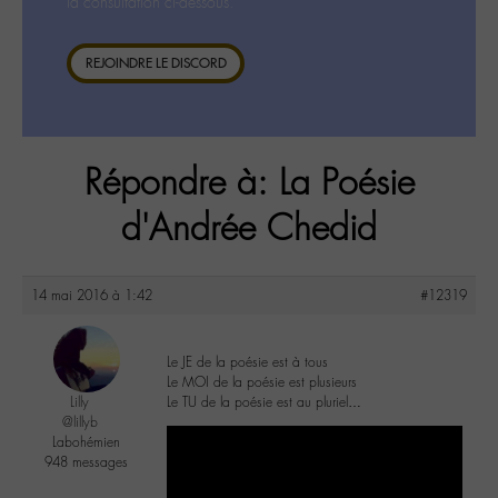
la consultation ci-dessous.
REJOINDRE LE DISCORD
Répondre à: La Poésie
d'Andrée Chedid
14 mai 2016 à 1:42
#12319
Le JE de la poésie est à tous
Le MOI de la poésie est plusieurs
Lilly
Le TU de la poésie est au pluriel…
@lillyb
Labohémien
948 messages