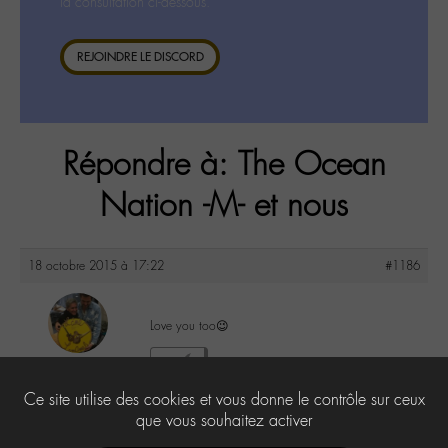
la consultation ci-dessous.
REJOINDRE LE DISCORD
Répondre à: The Ocean
Nation -M- et nous
18 octobre 2015 à 17:22
#1186
Love you too😉
maguy
2
@maguy
Ce site utilise des cookies et vous donne le contrôle sur ceux
Labohémien
3168 messages
que vous souhaitez activer