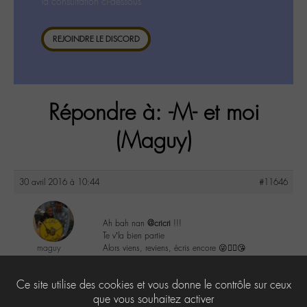
la consultation ci-dessous.
REJOINDRE LE DISCORD
Répondre à: -M- et moi
(Maguy)
30 avril 2016 à 10:44
#11646
Ah bah nan
@cricri
!!!
Te v’la bien partie
maguy
Alors viens, reviens, écris encore 😜👍🏼😘
@maguy
Labohémien
0
Ce site utilise des cookies et vous donne le contrôle sur ceux
3168 messages
que vous souhaitez activer