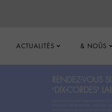
ACTUALITÉS
& NOÛS
RENDEZ-VOUS SU
‘DIX-CORDES’ LA
Après avoir accueilli depuis octobre 201
discussions labohémiennes, notre bon vie
nouvel espace de discussion pour les labo