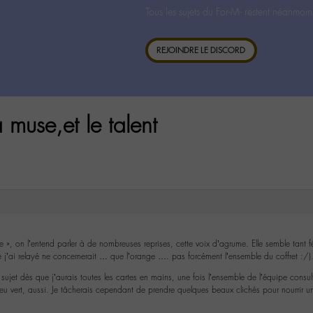
Tous les sujets du For-M- restent néanmoin
REJOINDRE LE DISCORD
 muse,et le talent
e », on l’entend parler à de nombreuses reprises, cette voix d’agrume. Elle semble tant 
e j’ai relayé ne concernerait … que l’orange …. pas forcément l’ensemble du coffret :/)
e sujet dès que j’aurais toutes les cartes en mains, une fois l’ensemble de l’équipe consu
 feu vert, aussi. Je tâcherais cependant de prendre quelques beaux clichés pour nourrir 