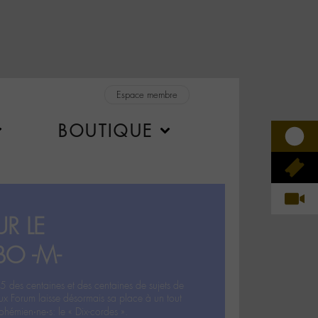
Espace membre
BOUTIQUE
R LE
BO -M-
5 des centaines et des centaines de sujets de
ux Forum laisse désormais sa place à un tout
hémien‧ne‧s: le « Dix-cordes ».