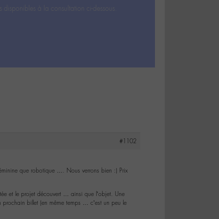
s disponibles à la consultation ci-dessous.
#1102
féminine que robotique …. Nous verrons bien :) Prix
.
ltée et le projet découvert … ainsi que l’objet. Une
un prochain billet (en même temps … c’est un peu le