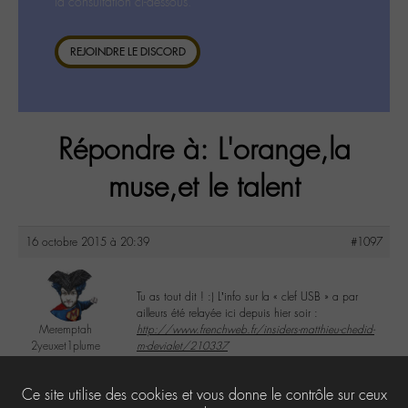
la consultation ci-dessous.
REJOINDRE LE DISCORD
Répondre à: L'orange,la
muse,et le talent
16 octobre 2015 à 20:39
#1097
Tu as tout dit ! :) L’info sur la « clef USB » a par
ailleurs été relayée ici depuis hier soir :
Meremptah
http://www.frenchweb.fr/insiders-matthieu-chedid-
2yeuxet1plume
m-devialet/210337
@meremptah
Labohémien
3
Ce site utilise des cookies et vous donne le contrôle sur ceux
196 messages