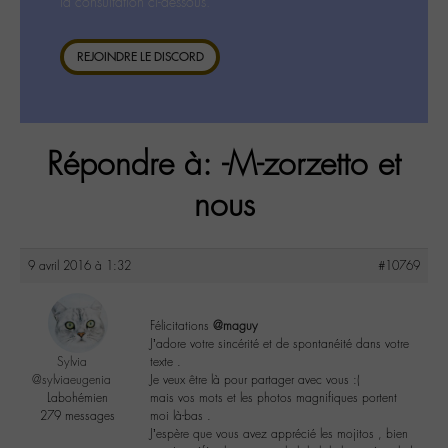
la consultation ci-dessous.
REJOINDRE LE DISCORD
Répondre à: -M-zorzetto et
nous
9 avril 2016 à 1:32
#10769
Félicitations
@maguy
J’adore votre sincérité et de spontanéité dans votre
Sylvia
texte .
@sylviaeugenia
Je veux être là pour partager avec vous :(
Labohémien
mais vos mots et les photos magnifiques portent
279 messages
moi là-bas .
J’espère que vous avez apprécié les mojitos , bien