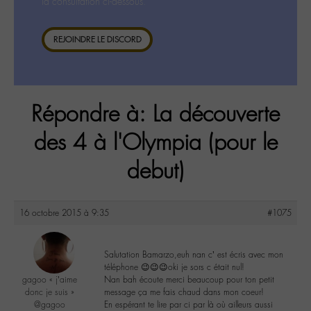
la consultation ci-dessous.
REJOINDRE LE DISCORD
Répondre à: La découverte
des 4 à l'Olympia (pour le
debut)
16 octobre 2015 à 9:35
#1075
Salutation Bamarzo,euh nan c’ est écris avec mon
téléphone 😉😉😉oki je sors c était nul!
gagoo « j’aime
Nan bah écoute merci beaucoup pour ton petit
donc je suis »
message ça me fais chaud dans mon coeur!
@gagoo
En espérant te lire par ci par là où ailleurs aussi