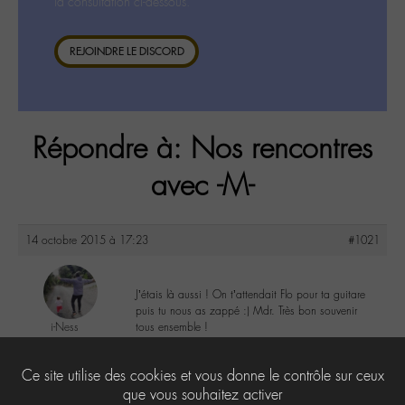
la consultation ci-dessous.
REJOINDRE LE DISCORD
Répondre à: Nos rencontres
avec -M-
14 octobre 2015 à 17:23
#1021
J’étais là aussi ! On t’attendait Flo pour ta guitare
puis tu nous as zappé :) Mdr. Très bon souvenir
i-Ness
tous ensemble !
@satiie
Labohémien
4
Ce site utilise des cookies et vous donne le contrôle sur ceux
25 messages
que vous souhaitez activer