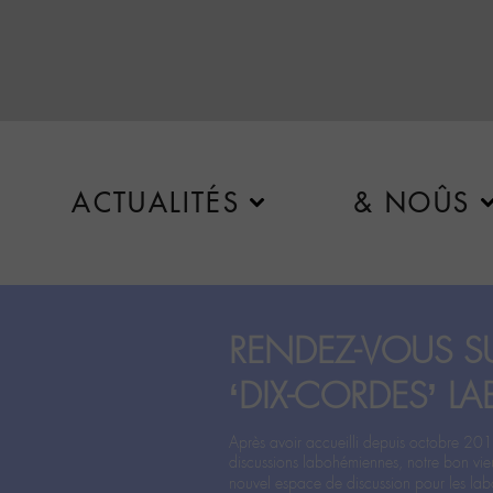
ACTUALITÉS
& NOÛS
RENDEZ-VOUS SU
‘DIX-CORDES’ LA
Après avoir accueilli depuis octobre 201
discussions labohémiennes, notre bon vie
nouvel espace de discussion pour les labo