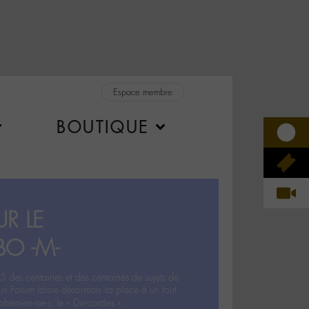
Espace membre
BOUTIQUE
R LE
BO -M-
5 des centaines et des centaines de sujets de
ux Forum laisse désormais sa place à un tout
hémien‧ne‧s: le « Dix-cordes ».