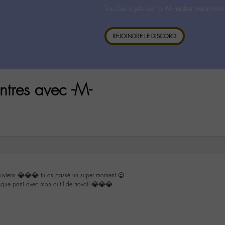
Tous les sujets du For-M- restent néanmoin
REJOINDRE LE DISCORD
tres avec -M-
ouviens 😂😂😂 tu as passé un super moment 😉
resque parti avec mon outil de travail 😂😂😂