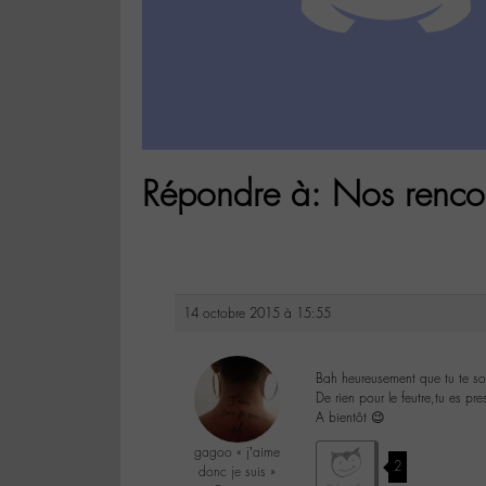
Répondre à: Nos rencon
14 octobre 2015 à 15:55
Bah heureusement que tu te s
De rien pour le feutre,tu es p
A bientôt 😉
gagoo « j’aime
2
donc je suis »