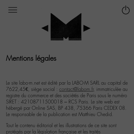
Afficher
Panneau de gestion des cookies
Labo
Connex
-
le
M-
menu
Aller
au
menu
Aller
Mentions légales
au
contenu
Aller
à
Le site labo-m.net est édité par la LABO-M SARL au capital de
la
7622,45€, siège social :
contact@labom.fr
, immatriculée au
recherche
registre du commerce et des sociétés de Paris sous le numéro
SIRET : 42108711500018 – RCS Paris. Le site web est
hébergé par Online SAS, BP 438, 75366 Paris CEDEX 08.
Le responsable de la publication est Matthieu Chedid.
Tout le contenu éditorial et les illustrations de ce site sont
protégés par la législation française et les traités