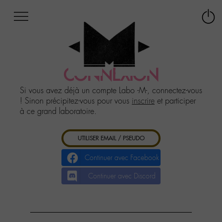
Afficher
Panneau de gestion des cookies
Labo
Connex
-
le
M-
menu
Aller
au
CONNEXION
menu
Aller
Si vous avez déjà un compte Labo -M-, connectez-vous
au
! Sinon précipitez-vous pour vous
inscrire
et participer
contenu
à ce grand laboratoire.
Aller
à
UTILISER EMAIL / PSEUDO
la
recherche
Continuer avec Facebook
Continuer avec Discord