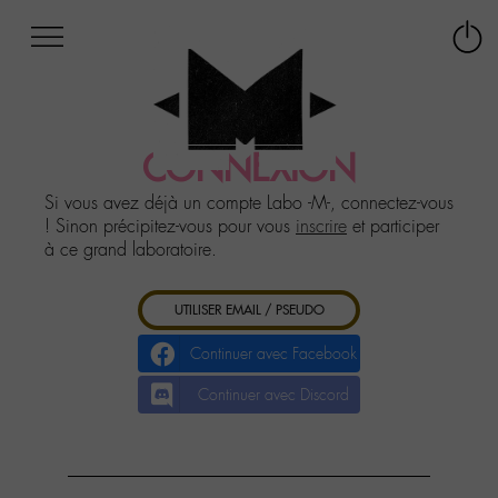
Afficher
Panneau de gestion des cookies
Labo
Connex
-
le
M-
menu
Aller
au
CONNEXION
menu
Aller
Si vous avez déjà un compte Labo -M-, connectez-vous
au
! Sinon précipitez-vous pour vous
inscrire
et participer
contenu
à ce grand laboratoire.
Aller
à
UTILISER EMAIL / PSEUDO
la
recherche
Continuer avec Facebook
Continuer avec Discord