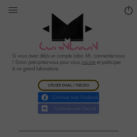
Afficher
Panneau de gestion des cookies
Labo
Connex
-
le
M-
menu
Aller
au
CONNEXION
menu
Aller
Si vous avez déjà un compte Labo -M-, connectez-vous
au
! Sinon précipitez-vous pour vous
inscrire
et participer
contenu
à ce grand laboratoire.
Aller
à
UTILISER EMAIL / PSEUDO
la
recherche
Continuer avec Facebook
Continuer avec Discord