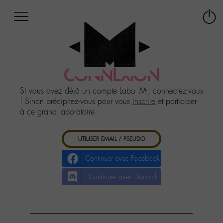
Afficher
Panneau de gestion des cookies
Labo
Connex
-
le
M-
menu
Aller
au
CONNEXION
menu
Aller
Si vous avez déjà un compte Labo -M-, connectez-vous
au
! Sinon précipitez-vous pour vous
inscrire
et participer
contenu
à ce grand laboratoire.
Aller
à
UTILISER EMAIL / PSEUDO
la
recherche
Continuer avec Facebook
Continuer avec Discord