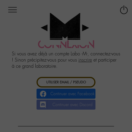
Afficher
Panneau de gestion des cookies
Labo
Connex
-
le
M-
menu
Aller
au
CONNEXION
menu
Aller
Si vous avez déjà un compte Labo -M-, connectez-vous
au
! Sinon précipitez-vous pour vous
inscrire
et participer
contenu
à ce grand laboratoire.
Aller
à
UTILISER EMAIL / PSEUDO
la
recherche
Continuer avec Facebook
Continuer avec Discord