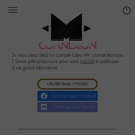
Afficher
Panneau de gestion des cookies
Labo
Connex
-
le
M-
menu
Aller
au
CONNEXION
menu
Aller
Si vous avez déjà un compte Labo -M-, connectez-vous
au
! Sinon précipitez-vous pour vous
inscrire
et participer
contenu
à ce grand laboratoire.
Aller
à
UTILISER EMAIL / PSEUDO
la
recherche
Continuer avec Facebook
Continuer avec Discord