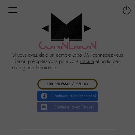
Afficher
Panneau de gestion des cookies
Labo
Connex
-
le
M-
menu
Aller
au
CONNEXION
menu
Aller
Si vous avez déjà un compte Labo -M-, connectez-vous
au
! Sinon précipitez-vous pour vous
inscrire
et participer
contenu
à ce grand laboratoire.
Aller
à
UTILISER EMAIL / PSEUDO
la
recherche
Continuer avec Facebook
Continuer avec Discord