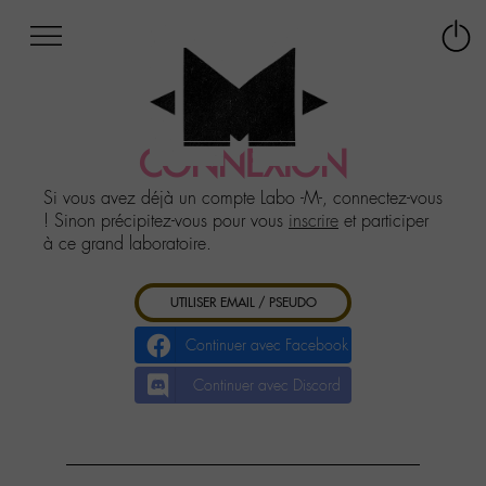
Afficher
Panneau de gestion des cookies
Labo
Connex
-
le
M-
menu
Aller
au
CONNEXION
menu
Aller
Si vous avez déjà un compte Labo -M-, connectez-vous
au
! Sinon précipitez-vous pour vous
inscrire
et participer
contenu
à ce grand laboratoire.
Aller
à
UTILISER EMAIL / PSEUDO
la
recherche
Continuer avec Facebook
Continuer avec Discord