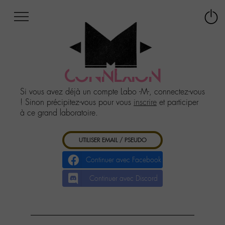
Afficher
Panneau de gestion des cookies
Labo
Connex
-
le
M-
menu
Aller
au
CONNEXION
menu
Aller
Si vous avez déjà un compte Labo -M-, connectez-vous
au
! Sinon précipitez-vous pour vous
inscrire
et participer
contenu
à ce grand laboratoire.
Aller
à
UTILISER EMAIL / PSEUDO
la
recherche
Continuer avec Facebook
Continuer avec Discord