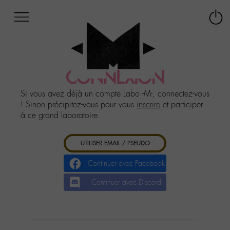
Afficher
Panneau de gestion des cookies
Labo
Connex
-
le
M-
menu
Aller
au
CONNEXION
menu
Aller
Si vous avez déjà un compte Labo -M-, connectez-vous
au
! Sinon précipitez-vous pour vous
inscrire
et participer
contenu
à ce grand laboratoire.
Aller
à
UTILISER EMAIL / PSEUDO
la
recherche
Continuer avec Facebook
Continuer avec Discord