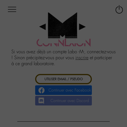
Afficher
Panneau de gestion des cookies
Labo
Connex
-
le
M-
menu
Aller
au
CONNEXION
menu
Aller
Si vous avez déjà un compte Labo -M-, connectez-vous
au
! Sinon précipitez-vous pour vous
inscrire
et participer
contenu
à ce grand laboratoire.
Aller
à
UTILISER EMAIL / PSEUDO
la
recherche
Continuer avec Facebook
Continuer avec Discord