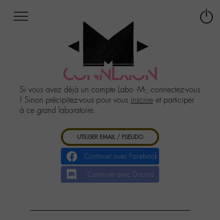
Afficher
Panneau de gestion des cookies
Labo
Connex
-
le
M-
menu
Aller
au
CONNEXION
menu
Aller
Si vous avez déjà un compte Labo -M-, connectez-vous
au
! Sinon précipitez-vous pour vous
inscrire
et participer
contenu
à ce grand laboratoire.
Aller
à
UTILISER EMAIL / PSEUDO
la
recherche
Continuer avec Facebook
Continuer avec Discord