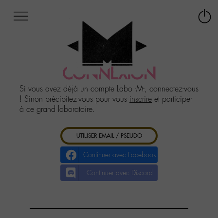
Afficher
Panneau de gestion des cookies
Labo
Connex
-
le
M-
menu
Aller
au
CONNEXION
menu
Aller
Si vous avez déjà un compte Labo -M-, connectez-vous
au
! Sinon précipitez-vous pour vous
inscrire
et participer
contenu
à ce grand laboratoire.
Aller
à
UTILISER EMAIL / PSEUDO
la
recherche
Continuer avec Facebook
Continuer avec Discord