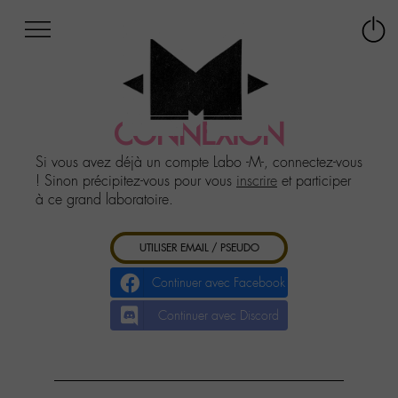
Afficher
Panneau de gestion des cookies
Labo
Connex
-
le
M-
menu
Aller
au
CONNEXION
menu
Aller
Si vous avez déjà un compte Labo -M-, connectez-vous
au
! Sinon précipitez-vous pour vous
inscrire
et participer
contenu
à ce grand laboratoire.
Aller
à
UTILISER EMAIL / PSEUDO
la
recherche
Continuer avec Facebook
Continuer avec Discord