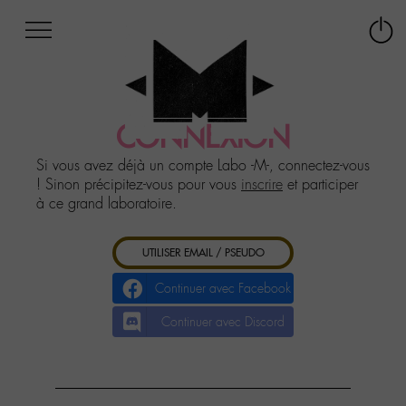
Afficher
Panneau de gestion des cookies
Labo
Connex
-
le
M-
menu
Aller
au
CONNEXION
menu
Aller
Si vous avez déjà un compte Labo -M-, connectez-vous
au
! Sinon précipitez-vous pour vous
inscrire
et participer
contenu
à ce grand laboratoire.
Aller
à
UTILISER EMAIL / PSEUDO
la
recherche
Continuer avec Facebook
Continuer avec Discord