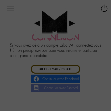
Afficher
Panneau de gestion des cookies
Labo
Connex
-
le
M-
menu
Aller
au
CONNEXION
menu
Aller
Si vous avez déjà un compte Labo -M-, connectez-vous
au
! Sinon précipitez-vous pour vous
inscrire
et participer
contenu
à ce grand laboratoire.
Aller
à
UTILISER EMAIL / PSEUDO
la
recherche
Continuer avec Facebook
Continuer avec Discord