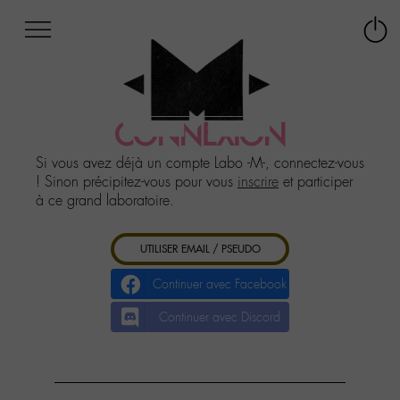
Afficher
Panneau de gestion des cookies
Labo
Connex
-
le
M-
menu
Aller
au
CONNEXION
menu
Aller
Si vous avez déjà un compte Labo -M-, connectez-vous
au
! Sinon précipitez-vous pour vous
inscrire
et participer
contenu
à ce grand laboratoire.
Aller
à
UTILISER EMAIL / PSEUDO
la
recherche
Continuer avec Facebook
Continuer avec Discord