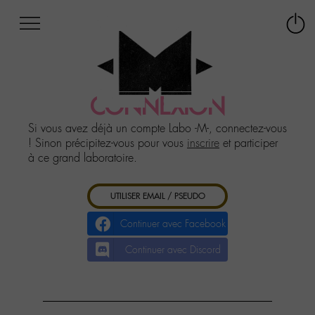
Afficher
Panneau de gestion des cookies
Labo
Connex
-
le
M-
menu
Aller
au
CONNEXION
menu
Aller
Si vous avez déjà un compte Labo -M-, connectez-vous
au
! Sinon précipitez-vous pour vous
inscrire
et participer
contenu
à ce grand laboratoire.
Aller
à
UTILISER EMAIL / PSEUDO
la
recherche
Continuer avec Facebook
Continuer avec Discord