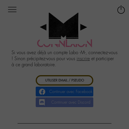
Afficher
Panneau de gestion des cookies
Labo
Connex
-
le
M-
menu
Aller
au
CONNEXION
menu
Aller
Si vous avez déjà un compte Labo -M-, connectez-vous
au
! Sinon précipitez-vous pour vous
inscrire
et participer
contenu
à ce grand laboratoire.
Aller
à
UTILISER EMAIL / PSEUDO
la
recherche
Continuer avec Facebook
Continuer avec Discord