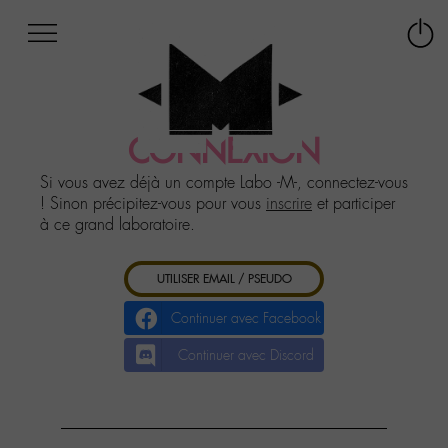
Afficher
Panneau de gestion des cookies
Labo
Connex
-
le
M-
menu
Aller
au
CONNEXION
menu
Aller
Si vous avez déjà un compte Labo -M-, connectez-vous
au
! Sinon précipitez-vous pour vous
inscrire
et participer
contenu
à ce grand laboratoire.
Aller
à
UTILISER EMAIL / PSEUDO
la
recherche
Continuer avec Facebook
Continuer avec Discord