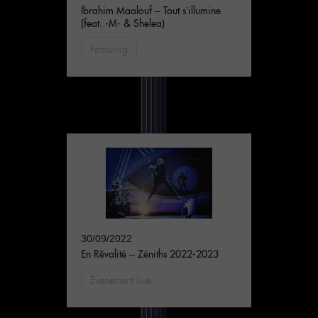
Ibrahim Maalouf – Tout s’illumine
(feat. -M- & Shelea)
Featuring
30/09/2022
En Rêvalité – Zéniths 2022-2023
Évenement Live