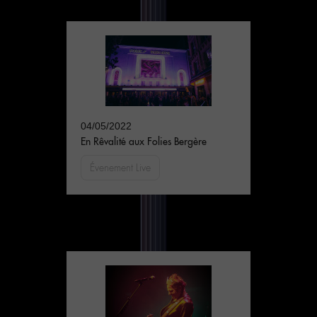
04/05/2022
En Rêvalité aux Folies Bergère
Évenement Live