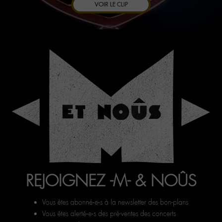
VOIR LE CLIP
REJOIGNEZ -M- & NOÛS
Vous êtes abonné‧e‧s à la newsletter des bon-plans
Vous êtes alerté‧e‧s des pré-ventes des concerts