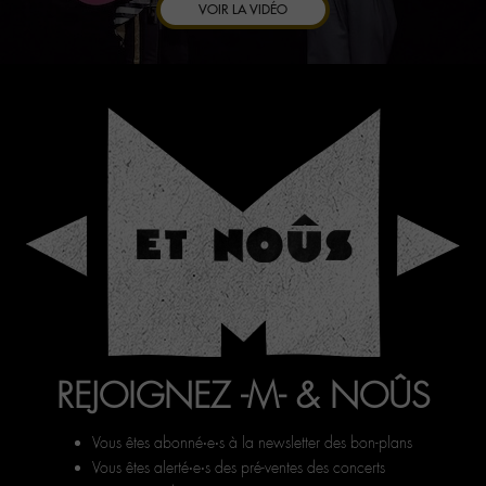
VOIR LA VIDÉO
REJOIGNEZ -M- & NOÛS
Vous êtes abonné‧e‧s à la newsletter des bon-plans
Vous êtes alerté‧e‧s des pré-ventes des concerts